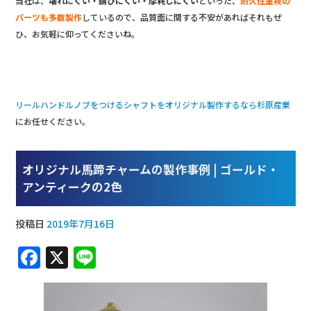
当社は、
壊れにくい・錆びにくい・摩耗しにくい
といった、
耐久性重視の
パーツも多数製作
しているので、品質面に関する不安があればそれもぜ
ひ、お気軽に仰ってくださいね。
リールハンドルノブをつけるシャフトをオリジナル製作するなら杉原産業
にお任せください。
オリジナル馬蹄チャームの製作事例 | ゴールド・
アンティークの2色
投稿日
2019年7月16日
F
X
Li
a
n
c
e