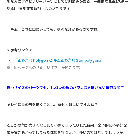
ちなみにアクセサリーパーツとしては馴染みがある、
一般的な星型(スター
型)は「星型正五角形」
なのだそうです。
「星型」とひと口にいっても、様々な形があるのですね。
＜参考リンク＞
⇒
『正多角形 Polygon と 星型正多角形 Star polygon』
※上記ページへの「新しいタブ」が開きます。
極小サイズのパーツでも、1つ1つの角のバランスを崩さない精密な加工
キレイに星の形を描くことは、意外と難しい
ですよね？
どこかの角が大きくなったり小さくなったりした結果、全体的に不格好な
星が描きあがってしまった体験を持つ人が、多いのではないでしょうか。