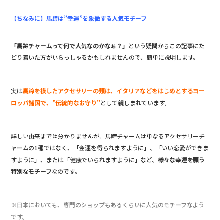
【ちなみに】馬蹄は”幸運”を象徴する人気モチーフ
「馬蹄チャームって何で人気なのかなぁ？」
という疑問からこの記事にた
どり着いた方がいらっしゃるかもしれませんので、簡単に説明します。
実は
馬蹄を模したアクセサリーの類は、イタリアなどをはじめとするヨー
ロッパ諸国で、”伝統的なお守り”
として親しまれています。
詳しい由来までは分かりませんが、馬蹄チャームは単なるアクセサリーチ
ャームの1種ではなく、「金運を得られますように」、「いい恋愛ができま
すように」、または「健康でいられますように」など、
様々な幸運を願う
特別なモチーフ
なのです。
※日本においても、専門のショップもあるくらいに人気のモチーフなよう
です。