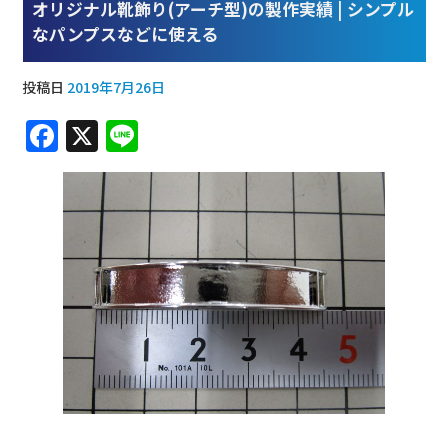
オリジナル靴飾り(アーチ型)の製作実績 | シンプル
なパンプスなどに使える
投稿日
2019年7月26日
F
X
Li
a
n
c
e
e
b
o
o
k