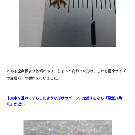
b
o
o
k
とある企業様より依頼があり、ちょっと変わった形状、しかも極小サイズ
の金属パーツ製作を行いました。
十文字を重ねてずらしたような形状のパーツ、定義するなら「星型八角
形」が近い