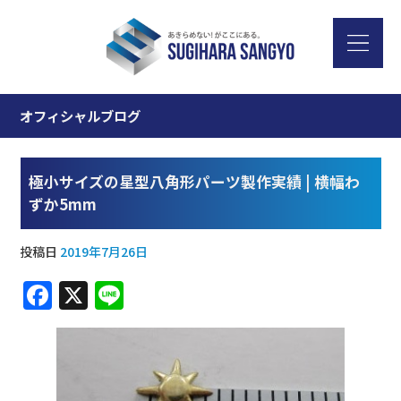
オフィシャルブログ
極小サイズの星型八角形パーツ製作実績 | 横幅わ
ずか5mm
投稿日
2019年7月26日
F
X
Li
a
n
c
e
e