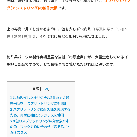
今回ご紹介するのは、釣り具として欠かせない部品の1つ、
スプリットリン
グ(アシストリング)の製作実績
です。
上の写真で見ても分かるように、色を少しずつ変えて
(写真に写っている3
色＋別の1色)
作り、それぞれに異なる風合いを持たせました。
釣り具パーツの製作実績豊富な当社『杉原産業』が、大量生産しているイ
チ押し部品
ですので、ぜひ最後までご覧いただければと思います。
目次
[
hide
]
1
以前製作したオリジナル2重カンの段
差形状を、スプリットリングにも適用
2
スプリットリングに耐久性を実現する
ため、素材に強化ステンレスを使用
3
4色のスプリットリングは対象魚や水
の色、フックの色に合わせて変えること
がオススメ