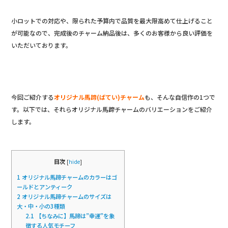
小ロットでの対応や、限られた予算内で品質を最大限高めて仕上げること
が可能なので、完成後のチャーム納品後は、多くのお客様から良い評価を
いただいております。
今回ご紹介する
オリジナル馬蹄(ばてい)チャーム
も、そんな自信作の1つで
す。以下では、それらオリジナル馬蹄チャームのバリエーションをご紹介
します。
目次
[
hide
]
1
オリジナル馬蹄チャームのカラーはゴ
ールドとアンティーク
2
オリジナル馬蹄チャームのサイズは
大・中・小の3種類
2.1
【ちなみに】馬蹄は”幸運”を象
徴する人気モチーフ