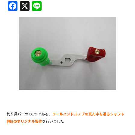
F
X
Li
a
n
c
e
e
b
o
o
k
釣り具パーツ
の1つである、
リールハンドルノブの真ん中を通るシャフト
(軸)のオリジナル製作
を行いました。