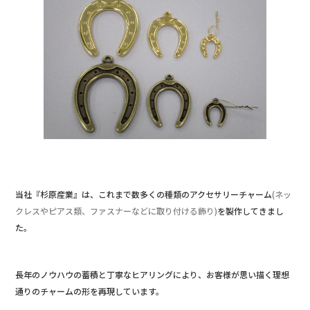
e
b
o
o
k
当社『杉原産業』は、これまで数多くの種類のアクセサリーチャーム
(ネッ
クレスやピアス類、ファスナーなどに取り付ける飾り)
を製作してきまし
た。
長年のノウハウの蓄積と丁寧なヒアリングにより、お客様が思い描く理想
通りのチャームの形を再現しています。