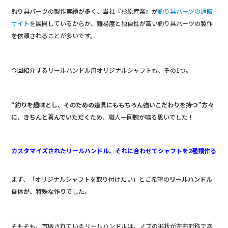
釣り具パーツの製作実績が多く、当社『杉原産業』が
釣り具パーツの通販
サイト
を展開しているからか、難易度と独自性が高い釣り具パーツの製作
を依頼されることが多いです。
今回紹介するリールハンドル用オリジナルシャフトも、その1つ。
“釣りを趣味とし、そのための道具にももちろん強いこだわりを持つ”方々
に、きちんと喜んでいただく
ため、職人一同腕が鳴る思いでした！
カスタマイズされたリールハンドル、それに合わせてシャフトを2種類作る
まず、「オリジナルシャフトを取り付けたい」とご希望の
リールハンドル
自体が、特殊な作り
でした。
そもそも、市販されているリールハンドルは、ノブの形状が左右対称であ