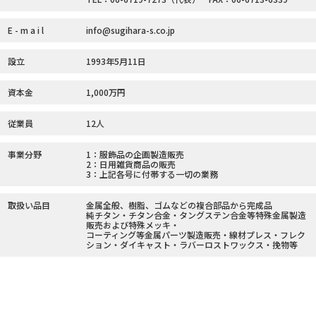
E - m a i l
info@sugihara-s.co.jp
設立
1993年5月11日
資本金
1,000万円
従業員
12人
事業分野
1：服飾品の企画製造販売
2：日用雑貨商品の販売
3：上記各号に付帯する一切の業務
取扱い品目
金属全般、樹脂、ゴムなどの複合部品から完成品
純チタン・チタン合金・タングステン合金等特殊金属製造
販売および特殊メッキ・
コーティング等金属パーツ製造販売・線材プレス・フレク
ション・ダイキャスト・ラバーロストワックス・挽物等