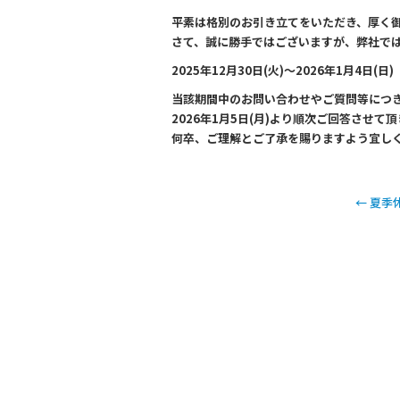
a
n
平素は格別のお引き立てをいただき、厚く
c
e
さて、誠に勝手ではございますが、弊社で
e
2025年12月30日(火)～2026年1月4日(日)
b
当該期間中のお問い合わせやご質問等につ
o
2026年1月5日(月)より順次ご回答させて
何卒、ご理解とご了承を賜りますよう宜し
o
k
←
夏季