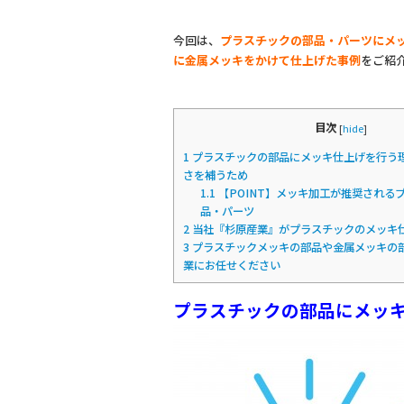
今回は、
プラスチックの部品・パーツにメ
に金属メッキをかけて仕上げた事例
をご紹
目次
[
hide
]
1
プラスチックの部品にメッキ仕上げを行う
さを補うため
1.1
【POINT】メッキ加工が推奨される
品・パーツ
2
当社『杉原産業』がプラスチックのメッキ
3
プラスチックメッキの部品や金属メッキの
業にお任せください
プラスチックの部品にメッ