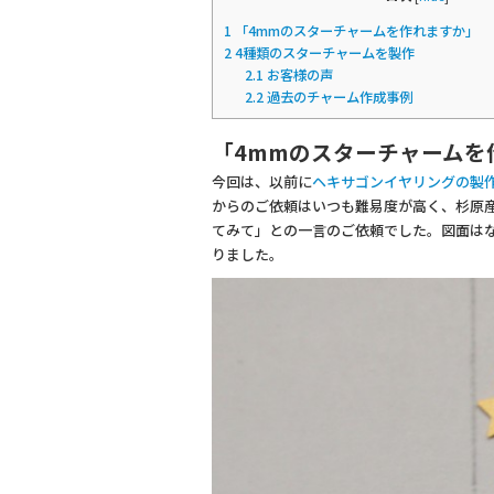
1
「4mmのスターチャームを作れますか」
2
4種類のスターチャームを製作
2.1
お客様の声
2.2
過去のチャーム作成事例
「4mmのスターチャームを
今回は、以前に
ヘキサゴンイヤリングの製
からのご依頼はいつも難易度が高く、杉原
てみて」との一言のご依頼でした。図面は
りました。