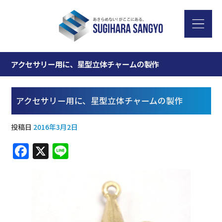
アクセサリー用に、星型立体チャームの製作
アクセサリー用に、星型立体チャームの製作
投稿日
2016年3月2日
F
X
Li
a
n
c
e
e
b