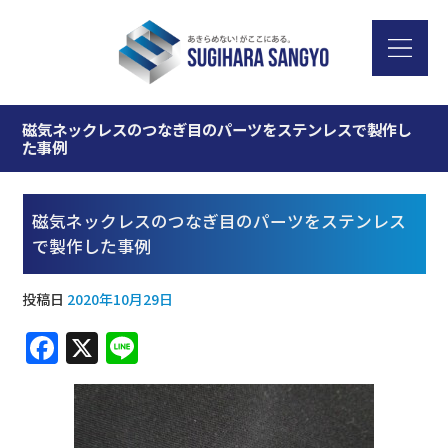
磁気ネックレスのつなぎ目のパーツをステンレスで製作し
た事例
磁気ネックレスのつなぎ目のパーツをステンレス
で製作した事例
投稿日
2020年10月29日
F
X
Li
a
n
c
e
e