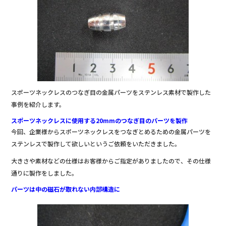
b
o
o
k
スポーツネックレスのつなぎ目の金属パーツをステンレス素材で製作した
事例を紹介します。
スポーツネックレスに使用する20mmのつなぎ目のパーツを製作
今回、企業様からスポーツネックレスをつなぎとめるための金属パーツを
ステンレスで製作して欲しいというご依頼をいただきました。
大きさや素材などの仕様はお客様からご指定がありましたので、その仕様
通りに製作をしました。
パーツは中の磁石が取れない内部構造に