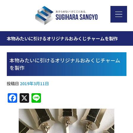
本物みたいに引けるオリジナルおみくじチャームを製作
本物みたいに引けるオリジナルおみくじチャーム
を製作
投稿日
2019年3月11日
F
X
Li
a
n
c
e
e