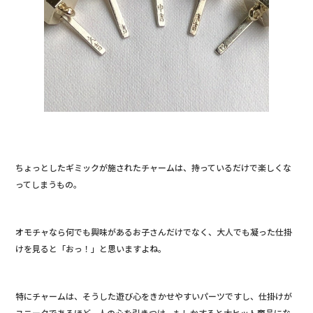
b
o
o
k
ちょっとしたギミックが施されたチャームは、持っているだけで楽しくな
ってしまうもの。
オモチャなら何でも興味があるお子さんだけでなく、大人でも凝った仕掛
けを見ると「おっ！」と思いますよね。
特にチャームは、そうした遊び心をきかせやすいパーツですし、仕掛けが
ユニークであるほど、人の心を引きつけ、もしかすると大ヒット商品にな