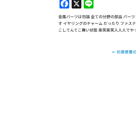
F
X
Li
a
n
金属バーツは勿論 全ての分野の部品 パーツ
c
e
す イヤリングのチャーム だったり ファス
e
こしてんてこ舞い状態 楽笑楽笑人人人でや
b
o
←
杉原産業の
o
k