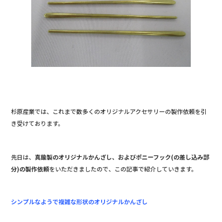
o
o
k
杉原産業では、これまで数多くのオリジナルアクセサリーの製作依頼を引
き受けております。
先日は、
真鍮製のオリジナルかんざし、およびポニーフック(の差し込み部
分)の製作依頼
をいただきましたので、この記事で紹介していきます。
シンプルなようで複雑な形状のオリジナルかんざし