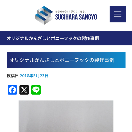
オリジナルかんざしとポニーフックの製作事例
オリジナルかんざしとポニーフックの製作事例
投稿日
2018年5月23日
F
X
Li
a
n
c
e
e
b