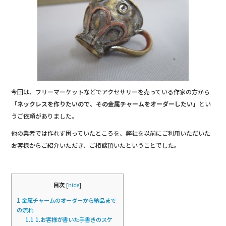
b
o
o
k
今回は、フリーマーケットなどでアクセサリーを売っている作家の方から
「
ネックレスを作りたいので、その金属チャームをオーダーしたい
」とい
うご依頼がありました。
他の業者では作れず困っていたところを、弊社を以前にご利用いただいた
お客様からご紹介いただき、ご相談頂いたということでした。
目次
[
hide
]
1
金属チャームのオーダーから納品まで
の流れ
1.1
1.お客様が書いた手書きのスケ