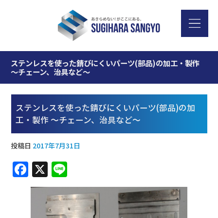
ステンレスを使った錆びにくいパーツ(部品)の加工・製作
～チェーン、治具など～
ステンレスを使った錆びにくいパーツ(部品)の加
工・製作 ～チェーン、治具など～
投稿日
2017年7月31日
F
X
Li
a
n
c
e
e