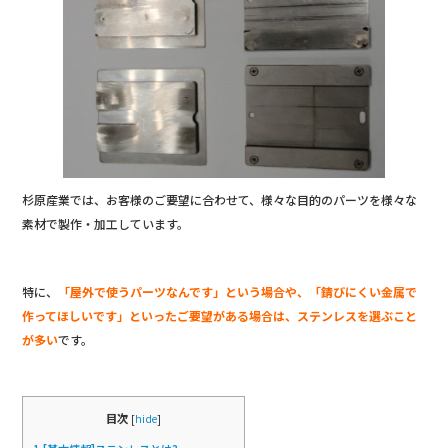
b
o
o
k
杉原産業では、お客様のご要望に合わせて、様々な目的のパーツを様々な
素材で製作・加工しています。
特に、
「屋外で使うパーツなんです」という場合や、「錆びにくい金属で
作ってほしいです」といったご要望がある場合は、ステンレスを選ぶこと
が多い
です。
目次
[
hide
]