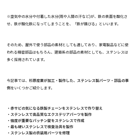
※空気中の水分や付着した水分(雨や人間の汗など)が、鉄の表面を酸化さ
せ、鉄が酸化鉄になってしまうことを、「鉄が錆びる」といいます。
そのため、屋外で使う部品の素材としても適しており、家電製品などに使
われる精密部品はもちろん、建築系の部品の素材としても、ステンレスは
多く採用されています。
今記事では、
杉原産業が加工・製作した、ステンレス製パーツ・部品の事
例
をいくつかご紹介します。
・赤サビの気になる鉄製チェーンをステンレスで作り替え
・ステンレスで高品質なエクステリアパーツを製作
・強度が重要なパッチン錠をステンレスで作成
・最も硬いステンレスで検査治具を製作
・ステンレス製の衣装用パーツを修理