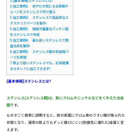
1
[基本情報]ステンレスとは?
2
加工事例1. 赤サビの気になる鉄製チ
ェーンをステンレスで作り替え
3
加工事例2. ステンレスで高品質なエ
クステリアパーツを製作
4
加工事例3. 強度が重要なパッチン錠
をステンレスで作成
5
加工事例4. 最も硬いステンレスで検
査治具を製作
6
加工事例5. ステンレス製の衣装用パ
ーツを修理
7
鉄より硬いステンレスでも、杉原産業
ならキレイに加工できます!
[基本情報]ステンレスとは?
ステンレス(ステンレス鋼)は、鉄にクロムやニッケルなどをくわえた合金
鋼
です。
ものすごく簡単に説明すると、鉄の表面にクロム等のうすい膜が張られた
状態となり、通常の鉄よりもずっと錆びにくい(耐食性に優れた)金属と言
えます。